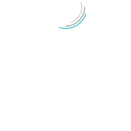
Mikael Schwartz
-
2026/07/20
0
Test: Motorola Signature – ett elegant flaggskepp
Mikael Schwartz
-
2026/06/22
0