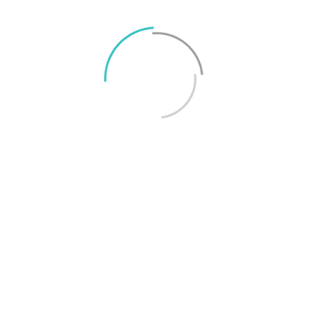
På Surfa.se jobbar vi utifrån
konsumentjournalistiska principer för
att ta reda på sanningen. Vi skriver
utförliga artiklar och tester och
tummar inte på kvalitet eller opartiskhet.
Läs mer
om hur vi jobbar för god journalistik här.
Rekommendationer från Svenska
Smartphoneguiden
Bäst under 8
Bästa lilla