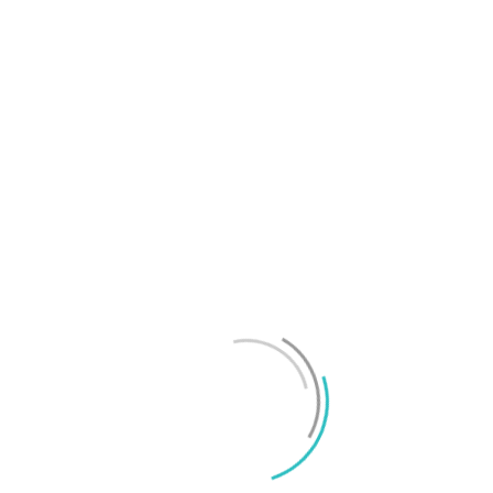
OnePlus sägs lämna europeiska och amerikanska
marknaderna
Mikael Schwartz
-
2026/07/20
0