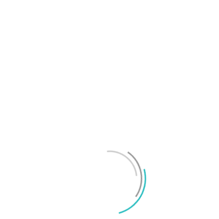
OnePlus sägs lämna europeiska och amerikanska
marknaderna
Mikael Schwartz
-
2026/07/20
0