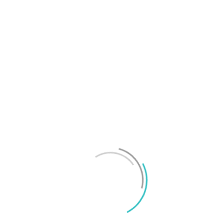
OnePlus sägs lämna europeiska och amerikanska
marknaderna
Mikael Schwartz
-
2026/07/20
0