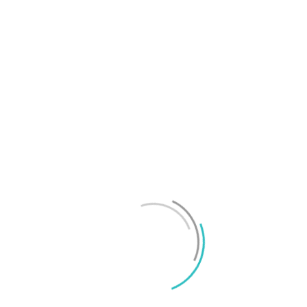
OnePlus sägs lämna europeiska och amerikanska
marknaderna
Mikael Schwartz
-
2026/07/20
0