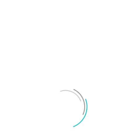
OnePlus sägs lämna europeiska och amerikanska
marknaderna
Mikael Schwartz
-
2026/07/20
0