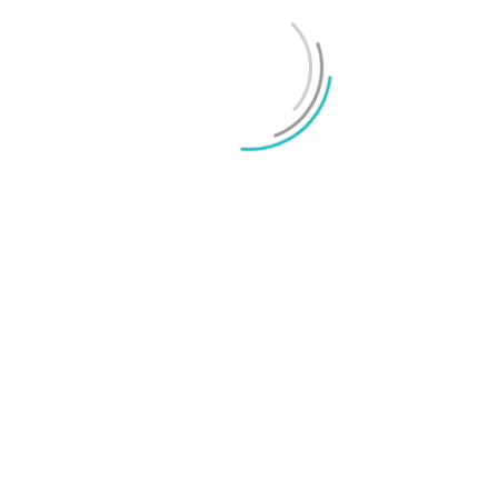
OnePlus sägs lämna europeiska och amerikanska
marknaderna
Mikael Schwartz
-
2026/07/20
0
Test: Motorola Signature – ett elegant flaggskepp
Mikael Schwartz
-
2026/06/22
0