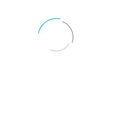
Joel Oscarsson
Joel är chefredaktör på Surfa och smartphoneexpert med många års
erfarenhet av konsumentjournalistik. Epost: joel@surfa.se.
RELATERADE ARTIKLAR
MER FRÅN SKRIBENTEN