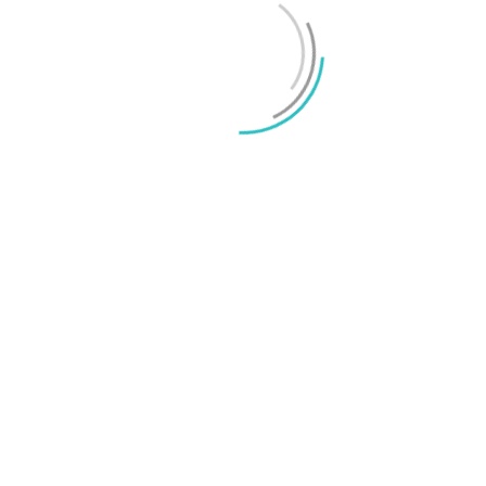
OnePlus sägs lämna europeiska och amerikanska
marknaderna
Mikael Schwartz
-
2026/07/20
0
Test: Motorola Signature – ett elegant flaggskepp
Mikael Schwartz
-
2026/06/22
0