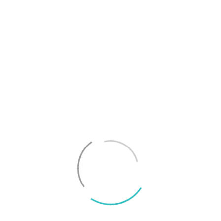
börjar på 10 000 kronor utan 5G men säljs för 11
000 kronor med stöd för 5G. S20+ säljs bara med
5G-stöd, likt Ultra, och börjar på 12 000 kronor.
Alla lanseras tillsammans den 13 mars.
I vanlig ordning kommer tester av alla nya
modeller på Surfa i samband med och efter
lanseringen.
På Surfa.se jobbar vi utifrån
konsumentjournalistiska principer för
att ta reda på sanningen. Vi skriver
utförliga artiklar och tester och
tummar inte på kvalitet eller opartiskhet.
Läs mer
om hur vi jobbar för god journalistik här.