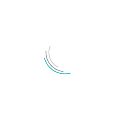
LÄMNA ETT SVAR
Spara namn, e-post-adress i webbläsaren till nästa
kommentar. IP-adress lagras i 30 dagar för anti-spam.