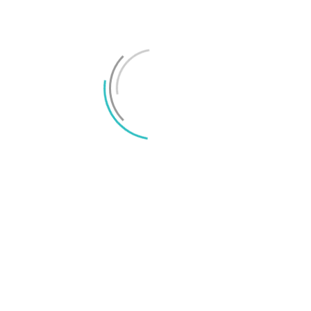
Här är telefonerna kompatibla med iOS 27
Apple sägs försena basmodellen av iPhone 18
LÄMNA ETT SVAR