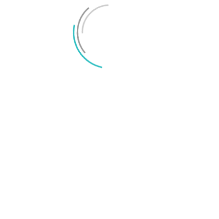
Apple sägs försena basmodellen av iPhone 18
LÄMNA ETT SVAR