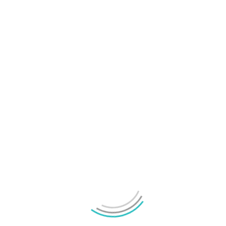
Spara namn, e-post-adress i webbläsaren till nästa
kommentar. IP-adress lagras i 30 dagar för anti-spam.
Vänligen svara med siffror:
tolv − tio =