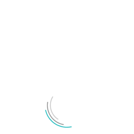
Här är telefonerna kompatibla med iOS 27
Apple sägs försena basmodellen av iPhone 18
LÄMNA ETT SVAR