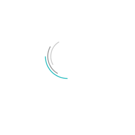
Här är telefonerna kompatibla med iOS 27
Apple sägs försena basmodellen av iPhone 18