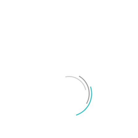
 Apple Intelligence. Hur pass några av dessa
mer återstår dock att se.
till 499 dollar. Ett märkbart kliv uppåt från
t låg prislapp för vad den påstås erbjuda. Skulle
i inte vänta mycket längre innan vi får se den
S
F
und har vi dock inte fått några uppgifter
M
rekommenderas en nypa salt tillsammans med
urnalistiska principer för att ta reda
lar och tester och tummar inte på
 vi jobbar för god journalistik här.