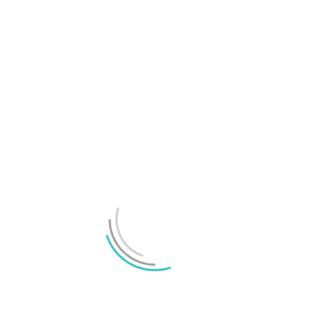
bra
Joel Oscarsson
-
2018/02/22
1
Det är ingen hemlighet att Android är en plattform som
lider av stora problem. Utöver problem med att
telefoners...
Alla abonnemang borde vara obegränsade
Joel Oscarsson
-
2018/01/22
2
Det är ingen hemlighet att surfpotter i mobilen kan
skapa stress i vardagen. Hur mycket data har jag kvar?...