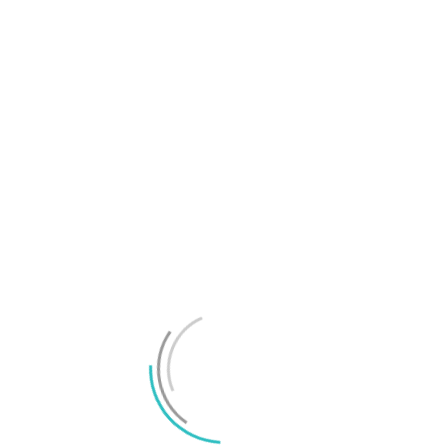
Kameratrend gör billiga mobiler sämre
Joel Oscarsson
-
2018/12/17
0
Sedan Apple introducerade iPhone 7 Plus med dubbla
kameror på sin baksida har trenden med dubbla
kameror i nya...