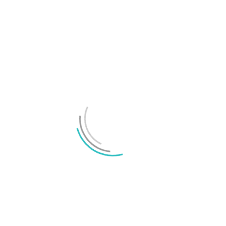
Xiaomi säljer mer än Apple på den europeiska
marknaden
LÄMNA ETT SVAR