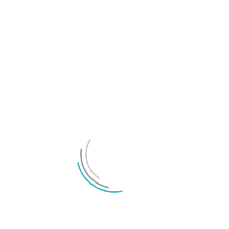
Samsung Galaxy Z Fold8 Ultra, Fold8 och Flip8
presenterade
Test: Xiaomi 17 Ultra – premiumkänsla rakt genom