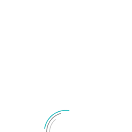
licka på Allmänt.
Klicka på Nollställ.
T
g
M