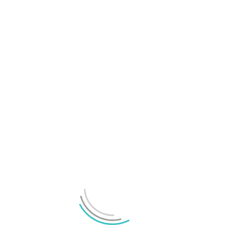
OnePlus 16 ryktas bli ett rejält kraftpaket till
telefon
OnePlus 13T officiellt avtäckt – lanseringsdatum
bekräftat
LÄMNA ETT SVAR