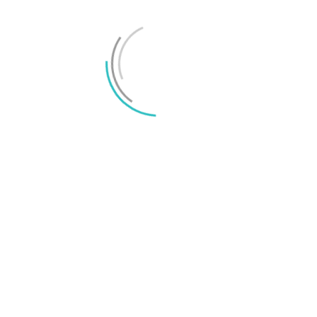
https://play.google.com/store/apps/details?
id=nu.firetech.android.pactrack
Svara
Roger
2021/09/27 At 20:11
Hur scannar man QR-koder i Postnords
app? Jag hittar banne mig inte den
funktionen.
Svara
LÄMNA ETT SVAR