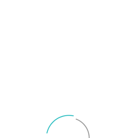
 nyhet är en inställning för att ändra
rbättra Galaxy S7:s batteritid men kan också
.
re batteritid
e har skärmar med en upplösning på 2 560 x 1
S
en betydligt lägre upplösning, så som 1 920 x 1
F
är att det inte krävs lika mycket energi att
M
en telefon med lägre upplösning kan ha längre
ll Android Nougat har Samsung introducerat en
laxy S7 Edge:s upplösning till 1 920 x 1 080.
rd efter uppdateringen.