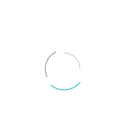
som är 15 procent mindre än föregångaren och
som ska kunna ta emot 24 bitars ljud för högre
kvalitet. Samsung vill dessutom gärna prata om
sitt nya ekosystem, där de nämner att Buds Auto
Switch nu ska kunna automatiskt byta ljudkälla
mellan fler Samsung-produkter. Galaxy Buds har
tidigare kunnat automatiskt byta mellan
surfplattor och telefoner. Nu ska tekniken fungera
med Samsungs TV-apparater, datorer och klockor.