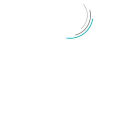
OnePlus sägs lämna europeiska och amerikanska
marknaderna
Mikael Schwartz
-
2026/07/20
0
Test: Motorola Signature – ett elegant flaggskepp
Mikael Schwartz
-
2026/06/22
0