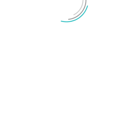
O
a
M