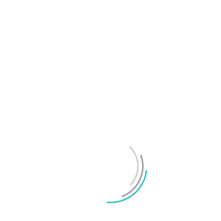
Samsung Galaxy Z Fold8 Ultra, Fold8 och Flip8
presenterade
Mikael Schwartz
-
2026/07/22
0