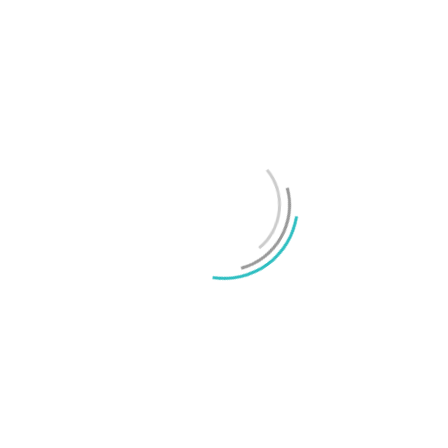
Mikael Schwartz
-
2026/07/22
0
OnePlus sägs lämna europeiska och amerikanska
marknaderna
Mikael Schwartz
-
2026/07/20
0