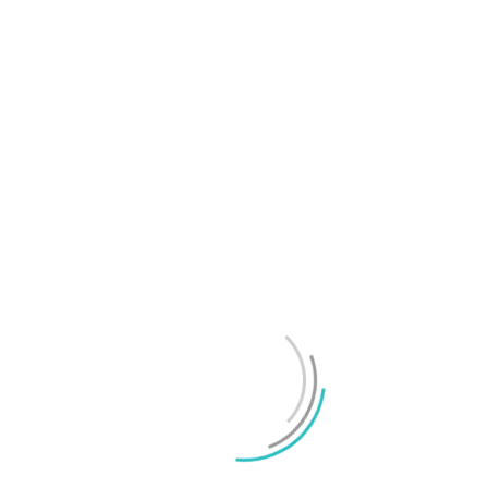
Samsung Galaxy Z Fold8 Ultra, Fold8 och Flip8
presenterade
Mikael Schwartz
-
2026/07/22
0