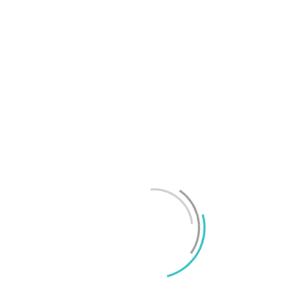
Overcast
Acast
S
F
M
a be
rslag på ämnen eller bara vill säga något, skicka