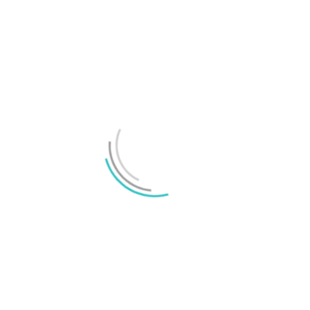
TechBubbel 142 – Gamingprylar för kvinnor?
LÄMNA ETT SVAR