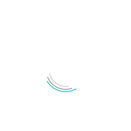
TechBubbel 144 – En djupdykning i Radeon RX
7000!
LÄMNA ETT SVAR