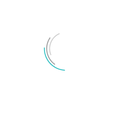
TechBubbel 173 – Reddit-upproret
TechBubbel 166 – EUs dumma miljöplan