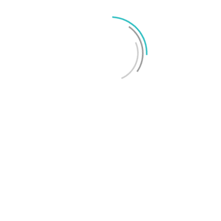
TechBubbel 172 – Apple Vision Pro för 50k SEK!
TechBubbel 171 – AI-hype bakom Nvidias biljon-
rekord
LÄMNA ETT SVAR