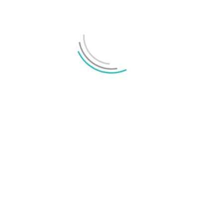
Spara namn, e-post-adress i webbläsaren till nästa
kommentar. IP-adress lagras i 30 dagar för anti-spam.
Vänligen svara med siffror:
femton − tio =