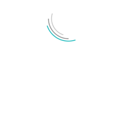
Spara namn, e-post-adress i webbläsaren till nästa
kommentar. IP-adress lagras i 30 dagar för anti-spam.
Vänligen svara med siffror:
tjugo − 14 =