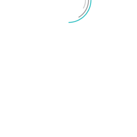
O
a
M
a telefon på många sätt med tanke på sitt låga
aftfull högtalare, hyffsad batteritid och stöd för
å så många sätt gör det till extra tråkigt att
 processor, begränsat arbetsminne och
ad mjukvara gör Moto E3 långsam. För många
standa vara en konstant irritation som förstör
frustrerande att använda.