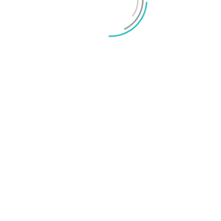
O
a
M
olym