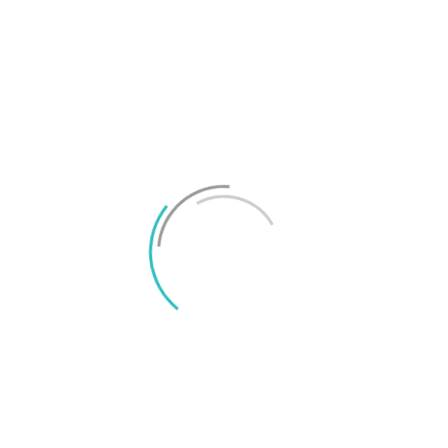
produkter, skrivit runt 7 000 artiklar och
rapporterat från flera av världens största
teknikmässor. Utöver det har jag snart avklarat en
tre år lång utbildning på Linnéuniversitet och får
snart min ”filosofie kandidatexamen med
inriktning mot journalistisk medieproduktion”.
Jag och alla som har varit med och skapat Surfa
på olika sätt hoppas på en ljus mobil teknikframtid
tillsammans med dig som läsare!
Välkommen till Surfa!
På Surfa.se jobbar vi utifrån
konsumentjournalistiska principer för
att ta reda på sanningen. Vi skriver