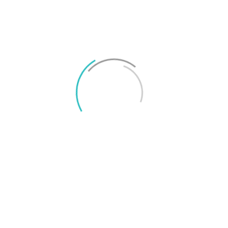
Rekommendationer från Svenska
Smartphoneguiden
Bäst under 8
Bästa lilla
000 kronor
telefonen
Google Pixel 7
Sony Xperia 5 IV
TAGGAR
Xiaomi
Joel Oscarsson