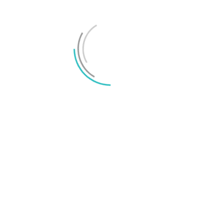
Joel Oscarsson
Joel är chefredaktör på Surfa och smartphoneexpert med många års
erfarenhet av konsumentjournalistik. Epost: joel@surfa.se.
1 KOMMENTAR
Lorianna Natasha Elramiz
2022/03/10 At 22:49
Varldens ledande diktator
Svara
LÄMNA ETT SVAR