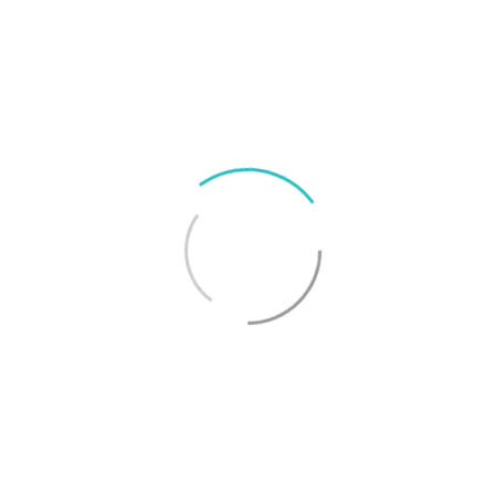
storleksvarianter med 32 GB, 128 GB eller 256 GB
lagringsutrymme. Prisskillnaden mellan
modellerna kommer att vara 1 100 kronor. Det
betyder att 128 GB-versionen av iPhone 7 kommer
att kosta 8 600 kronor och att 256 GB-versionen
kommer att kosta 9 700 kronor. De större
varianterna av iPhone 7 Plus kommer att kosta 9
900 kronor respektive 11 000 kronor.
Lansering
Apple och flera svenska teleoperatörer börjar ta
emot förbeställningar för iPhone 7 och 7 Plus med
start i morgon bitti. Lanseringen sker den 16
september.