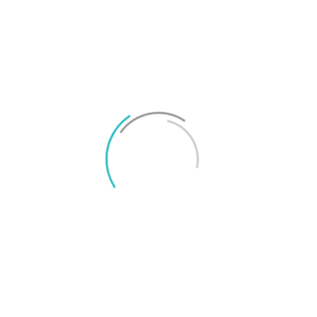
utförliga artiklar och tester och
tummar inte på kvalitet eller opartiskhet.
Läs mer
om hur vi jobbar för god journalistik här.
Rekommendationer från Svenska
Smartphoneguiden
Bäst under 8
Bästa lilla
000 kronor
telefonen
Google Pixel 7
Sony Xperia 5 IV
TAGGAR
Android
Google
Google Play