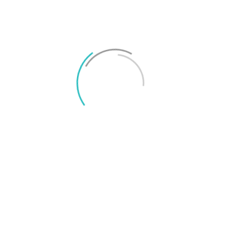
erfarenhet av konsumentjournalistik. Epost: joel@surfa.se.
RELATERADE ARTIKLAR
MER FRÅN SKRIBENTEN
Xperia 1 VIII är här – AI-foto, bättre telekamera
och två dagars batteri