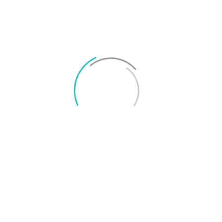
Rekommendationer från Svenska
Smartphoneguiden
Bäst under 8
Bästa lilla
000 kronor
telefonen
Google Pixel 7
Sony Xperia 5 IV
TAGGAR
Android
HTC
HTC 10