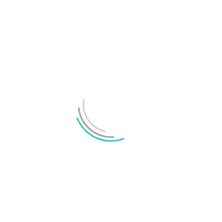
Made by Google ’25 – här kan du följa
avtäckandet av Pixel 10