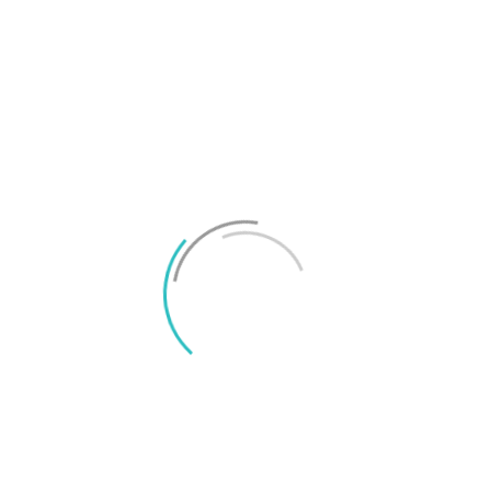
få sidor jag besöker där det inte länkas till
apparna brukar inte bli så välbesökta, hittar man
något intressant tips och sen ska söka i Play och
hittar 30 med samma namn så ger man upp, ni kan
i alla fall ha ett bild på appikonen för den app ni
tipsar om
https://play.google.com/store/apps/details?
id=com.urbandroid.lux
antar jag att det är ni tipsar
om?
Svara
Joel Oscarsson
2016/02/04 At 22:41
Du har helt rätt Fredrik och självklart
ska vi länka till apparna vi